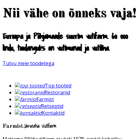
Nii vähe on õnneks vaja!
Euroopa ja Põhjamaade suurim vutifarm. 60 000
lindu, toodanguks on vutimunad ja vutiliha.
Tutvu meie toodetega
Top tooted
Restoranid
Farmist
Retseptid
Kontaktid
Järveotsa Vutifarm
Farmist