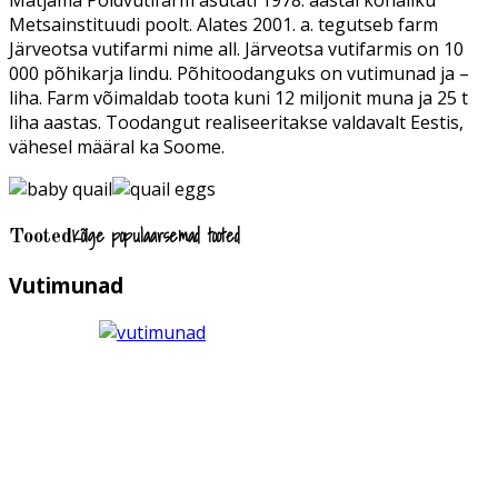
Matjama Põldvutifarm asutati 1978. aastal kohaliku
Metsainstituudi poolt. Alates 2001. a. tegutseb farm
Järveotsa vutifarmi nime all. Järveotsa vutifarmis on 10
000 põhikarja lindu. Põhitoodanguks on vutimunad ja –
liha. Farm võimaldab toota kuni 12 miljonit muna ja 25 t
liha aastas. Toodangut realiseeritakse valdavalt Eestis,
vähesel määral ka Soome.
Kõige populaarsemad tooted
Tooted
Vutimunad