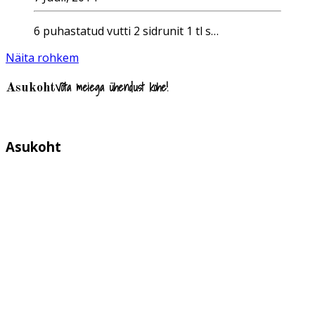
6 puhastatud vutti 2 sidrunit 1 tl s…
Näita rohkem
Võta meiega ühendust kohe!
Asukoht
Asukoht